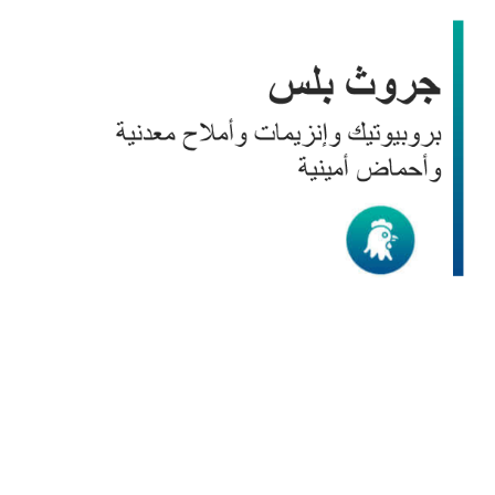
جروث بلس
الدواجن
/
منتجات BIC