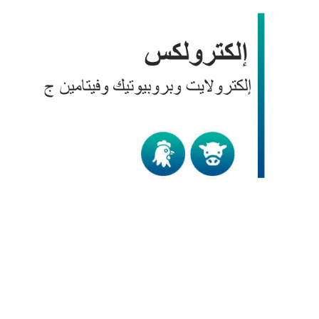
الكترولكس
الدواجن
/
الماشية و الأغنام
/
منتجات BIC