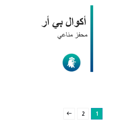
أكوال بي أر
الدواجن
/
منتجات BIC
2
1