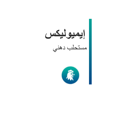
إيميوليكس
الدواجن
/
منتجات BIC